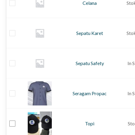
Celana
Sto
Sepatu Karet
Sto
Sepatu Safety
In 
Seragam Propac
In 
Topi
Sto