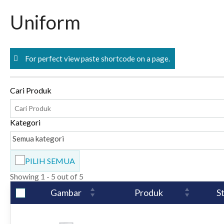
Skip
Uniform
to
content
For perfect view paste shortcode on a page.
Cari Produk
Kategori
Semua kategori
PILIH SEMUA
Showing 1 - 5 out of 5
Gambar
Produk
S