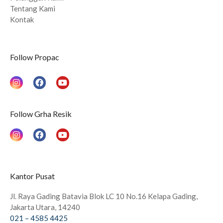
Tentang Kami
Kontak
Follow Propac
I
F
Y
n
a
o
s
c
u
t
e
t
a
b
u
Follow Grha Resik
g
o
b
r
o
e
a
k
I
F
Y
m
n
a
o
s
c
u
t
e
t
a
b
u
g
o
b
Kantor Pusat
r
o
e
a
k
m
Jl. Raya Gading Batavia Blok LC 10 No.16 Kelapa Gading,
Jakarta Utara, 14240
021 – 4585 4425