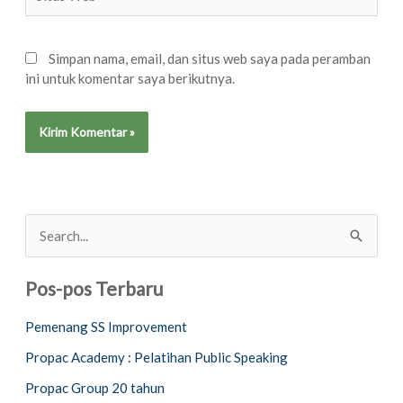
Web
Simpan nama, email, dan situs web saya pada peramban
ini untuk komentar saya berikutnya.
Alternative:
C
a
Pos-pos Terbaru
r
i
Pemenang SS Improvement
u
Propac Academy : Pelatihan Public Speaking
n
Propac Group 20 tahun
t