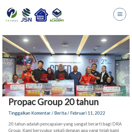
Lewati
Main
ke
Men
konten
Propac Group 20 tahun
Tinggalkan Komentar
/
Berita
/
Februari 11, 2022
20 tahun adalah pencapaian yang sangat berarti bagi DRA
Group. Kami bersyukur sekali dengan apa yang telah kami