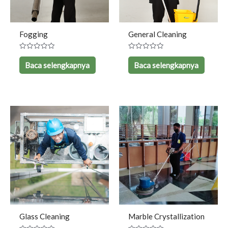
Fogging
General Cleaning
Dinilai
Dinilai
0
0
Baca selengkapnya
Baca selengkapnya
dari
dari
5
5
Glass Cleaning
Marble Crystallization