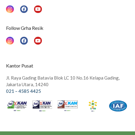
I
F
Y
n
a
o
s
c
u
t
e
t
a
b
u
Follow Grha Resik
g
o
b
r
o
e
a
k
I
F
Y
m
n
a
o
s
c
u
t
e
t
a
b
u
g
o
b
Kantor Pusat
r
o
e
a
k
m
Jl. Raya Gading Batavia Blok LC 10 No.16 Kelapa Gading,
Jakarta Utara, 14240
021 – 4585 4425